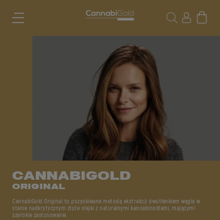
CANNABIGOLD
ORIGINAL
CannabiGold Original to pozyskiwane metodą ekstrakcji dwutlenkiem węgla w
stanie nadkrytycznym złote olejki z naturalnymi kannabinoidami, mającymi
szerokie zastosowanie.